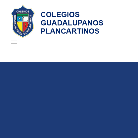
CGP
Preescolar
INICIO
NOSOTROS
CONTACTO
REGISTRO
ACCESO MAESTROS
SALIR